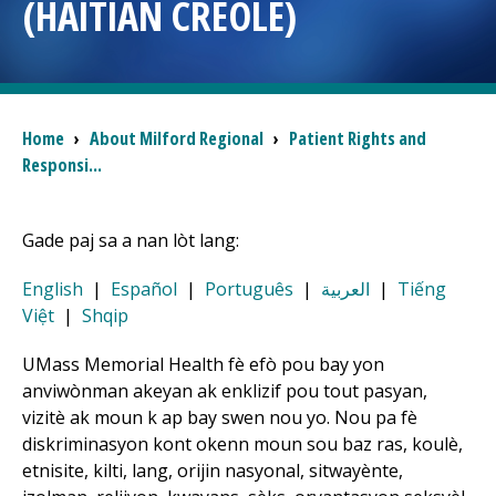
(HAITIAN CREOLE)
I want to...
Careers
Breadcrumb
Home
›
About
Milford Regional
›
Patient Rights and
Responsi...
Access myChart
(opens in a new tab)
Patients and Visitors
Gade paj sa a nan lòt lang:
English
|
Español
|
Português
|
العربية
|
Tiếng
Health Professionals
Việt
|
Shqip
Donate
UMass Memorial Health fè efò pou bay yon
anviwònman akeyan ak enklizif pou tout pasyan,
vizitè ak moun k ap bay swen nou yo. Nou pa fè
The Clinical Partner of
UMass Chan Medical School
diskriminasyon kont okenn moun sou baz ras, koulè,
etnisite, kilti, lang, orijin nasyonal, sitwayènte,