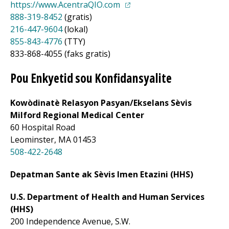
(opens in a new tab)
https://www.AcentraQIO.com
888-319-8452
(gratis)
216-447-9604
(lokal)
855-843-4776
(TTY)
833-868-4055 (faks gratis)
Pou Enkyetid sou Konfidansyalite
Kowòdinatè Relasyon Pasyan/Ekselans Sèvis
Milford Regional
Medical Center
60 Hospital Road
Leominster, MA 01453
508-422-2648
Depatman Sante ak Sèvis Imen Etazini (HHS)
U.S. Department of Health and Human Services
(HHS)
200 Independence Avenue, S.W.