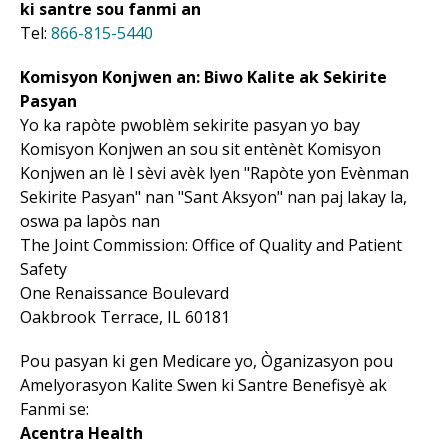
ki santre sou fanmi an
Tel:
866-815-5440
Komisyon Konjwen an: Biwo Kalite ak Sekirite
Pasyan
Yo ka rapòte pwoblèm sekirite pasyan yo bay
Komisyon Konjwen an sou sit entènèt Komisyon
Konjwen an lè l sèvi avèk lyen "Rapòte yon Evènman
Sekirite Pasyan" nan "Sant Aksyon" nan paj lakay la,
oswa pa lapòs nan
The Joint Commission: Office of Quality and Patient
Safety
One Renaissance Boulevard
Oakbrook Terrace, IL 60181
Pou pasyan ki gen Medicare yo, Òganizasyon pou
Amelyorasyon Kalite Swen ki Santre Benefisyè ak
Fanmi se:
Acentra Health