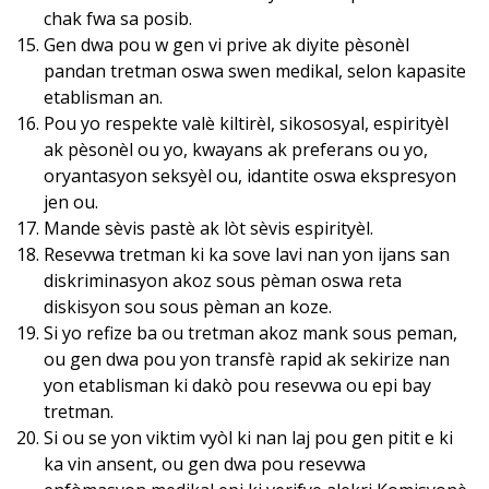
chak fwa sa posib.
Gen dwa pou w gen vi prive ak diyite pèsonèl
pandan tretman oswa swen medikal, selon kapasite
etablisman an.
Pou yo respekte valè kiltirèl, sikososyal, espirityèl
ak pèsonèl ou yo, kwayans ak preferans ou yo,
oryantasyon seksyèl ou, idantite oswa ekspresyon
jen ou.
Mande sèvis pastè ak lòt sèvis espirityèl.
Resevwa tretman ki ka sove lavi nan yon ijans san
diskriminasyon akoz sous pèman oswa reta
diskisyon sou sous pèman an koze.
Si yo refize ba ou tretman akoz mank sous peman,
ou gen dwa pou yon transfè rapid ak sekirize nan
yon etablisman ki dakò pou resevwa ou epi bay
tretman.
Si ou se yon viktim vyòl ki nan laj pou gen pitit e ki
ka vin ansent, ou gen dwa pou resevwa