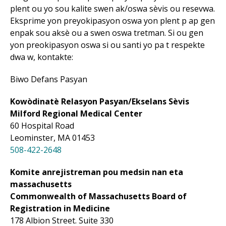
plent ou yo sou kalite swen ak/oswa sèvis ou resevwa.
Eksprime yon preyokipasyon oswa yon plent p ap gen
enpak sou aksè ou a swen oswa tretman. Si ou gen
yon preokipasyon oswa si ou santi yo pa t respekte
dwa w, kontakte:
Biwo Defans Pasyan
Kowòdinatè Relasyon Pasyan/Ekselans Sèvis
Milford Regional
Medical Center
60 Hospital Road
Leominster, MA 01453
508-422-2648
Komite anrejistreman pou medsin nan eta
massachusetts
Commonwealth of Massachusetts Board of
Registration in Medicine
178 Albion Street. Suite 330