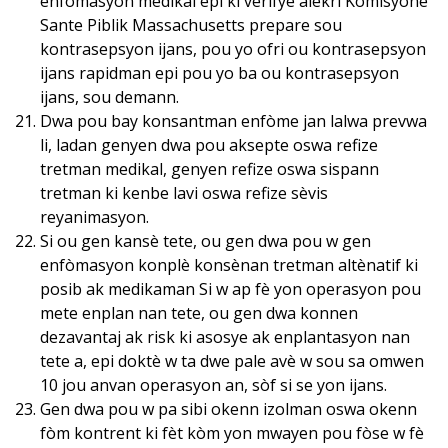
enfòmasyon medikal epi ki verifye alekri Komisyonè
Sante Piblik Massachusetts prepare sou
kontrasepsyon ijans, pou yo ofri ou kontrasepsyon
ijans rapidman epi pou yo ba ou kontrasepsyon
ijans, sou demann.
Dwa pou bay konsantman enfòme jan lalwa prevwa
li, ladan genyen dwa pou aksepte oswa refize
tretman medikal, genyen refize oswa sispann
tretman ki kenbe lavi oswa refize sèvis
reyanimasyon.
Si ou gen kansè tete, ou gen dwa pou w gen
enfòmasyon konplè konsènan tretman altènatif ki
posib ak medikaman Si w ap fè yon operasyon pou
mete enplan nan tete, ou gen dwa konnen
dezavantaj ak risk ki asosye ak enplantasyon nan
tete a, epi doktè w ta dwe pale avè w sou sa omwen
10 jou anvan operasyon an, sòf si se yon ijans.
Gen dwa pou w pa sibi okenn izolman oswa okenn
fòm kontrent ki fèt kòm yon mwayen pou fòse w fè