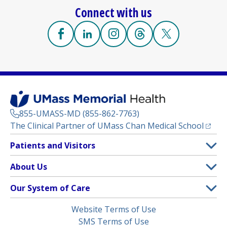
Connect with us
Facebook
(opens in a new tab)
Linkedin
(opens in a new tab)
Instagram
(opens in a new tab)
Threads
(opens in a new tab)
X
(opens in a new
855-UMASS-MD (855-862-7763)
(opens
The Clinical Partner of
UMass Chan Medical School
Footer
Patients and Visitors
Menu
Patient and Visitor Information
About Us
(opens in a new tab)
Clinical Trials
About UMass Memorial Health
Our System of Care
(opens in a new tab)
Find a Doctor
Contact
UMass Memorial Medical Center
Legal
Website Terms of Use
Insurance Plans Accepted
Donate Now
Children’s Medical Center
Menu
SMS Terms of Use
Interpreter Services