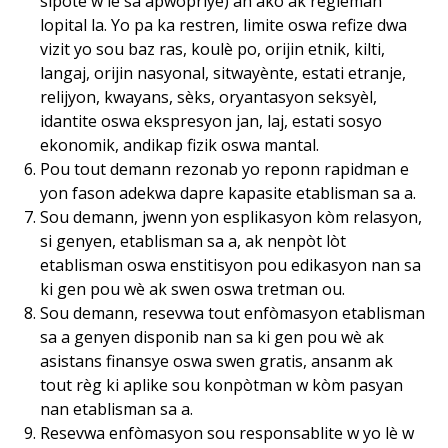
sipòte w lè sa apwopriye) an akò ak règleman
lopital la. Yo pa ka restren, limite oswa refize dwa
vizit yo sou baz ras, koulè po, orijin etnik, kilti,
langaj, orijin nasyonal, sitwayènte, estati etranje,
relijyon, kwayans, sèks, oryantasyon seksyèl,
idantite oswa ekspresyon jan, laj, estati sosyo
ekonomik, andikap fizik oswa mantal.
Pou tout demann rezonab yo reponn rapidman e
yon fason adekwa dapre kapasite etablisman sa a.
Sou demann, jwenn yon esplikasyon kòm relasyon,
si genyen, etablisman sa a, ak nenpòt lòt
etablisman oswa enstitisyon pou edikasyon nan sa
ki gen pou wè ak swen oswa tretman ou.
Sou demann, resevwa tout enfòmasyon etablisman
sa a genyen disponib nan sa ki gen pou wè ak
asistans finansye oswa swen gratis, ansanm ak
tout règ ki aplike sou konpòtman w kòm pasyan
nan etablisman sa a.
Resevwa enfòmasyon sou responsablite w yo lè w