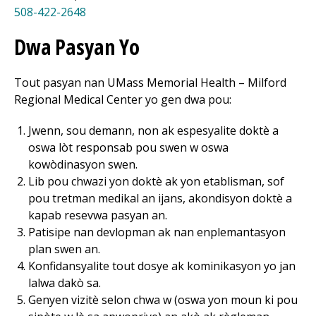
508-422-2648
Dwa Pasyan Yo
Tout pasyan nan UMass Memorial Health –
Milford
Regional
Medical Center
yo gen dwa pou:
Jwenn, sou demann, non ak espesyalite doktè a
oswa lòt responsab pou swen w oswa
kowòdinasyon swen.
Lib pou chwazi yon doktè ak yon etablisman, sof
pou tretman medikal an ijans, akondisyon doktè a
kapab resevwa pasyan an.
Patisipe nan devlopman ak nan enplemantasyon
plan swen an.
Konfidansyalite tout dosye ak kominikasyon yo jan
lalwa dakò sa.
Genyen vizitè selon chwa w (oswa yon moun ki pou