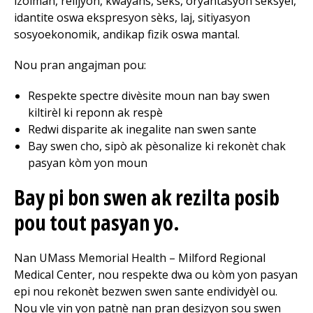
izolman, relijyon, kwayans, sèks, oryantasyon seksyèl,
idantite oswa ekspresyon sèks, laj, sitiyasyon
sosyoekonomik, andikap fizik oswa mantal.
Nou pran angajman pou:
Respekte spectre divèsite moun nan bay swen
kiltirèl ki reponn ak respè
Redwi disparite ak inegalite nan swen sante
Bay swen cho, sipò ak pèsonalize ki rekonèt chak
pasyan kòm yon moun
Bay pi bon swen ak rezilta posib
pou tout pasyan yo.
Nan UMass Memorial Health –
Milford Regional
Medical Center
, nou respekte dwa ou kòm yon pasyan
epi nou rekonèt bezwen swen sante endividyèl ou.
Nou vle vin yon patnè nan pran desizyon sou swen