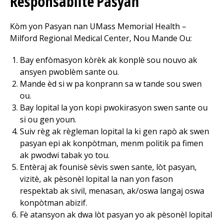
Responsablite Pasyan
Kòm yon Pasyan nan UMass Memorial Health –
Milford Regional
Medical Center
, Nou Mande Ou:
Bay enfòmasyon kòrèk ak konplè sou nouvo ak
ansyen pwoblèm sante ou.
Mande èd si w pa konprann sa w tande sou swen
ou.
Bay lopital la yon kopi pwokirasyon swen sante ou
si ou gen youn.
Suiv règ ak règleman lopital la ki gen rapò ak swen
pasyan epi ak konpòtman, menm politik pa fimen
ak pwodwi tabak yo tou.
Entèraj ak founisè sèvis swen sante, lòt pasyan,
vizitè, ak pèsonèl lopital la nan yon fason
respektab ak sivil, menasan, ak/oswa langaj oswa
konpòtman abizif.
Fè atansyon ak dwa lòt pasyan yo ak pèsonèl lopital