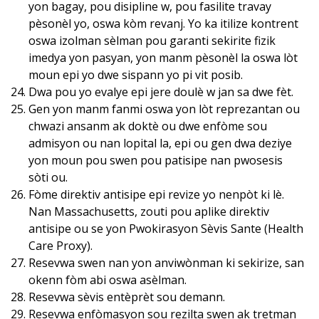
yon bagay, pou disipline w, pou fasilite travay
pèsonèl yo, oswa kòm revanj. Yo ka itilize kontrent
oswa izolman sèlman pou garanti sekirite fizik
imedya yon pasyan, yon manm pèsonèl la oswa lòt
moun epi yo dwe sispann yo pi vit posib.
Dwa pou yo evalye epi jere doulè w jan sa dwe fèt.
Gen yon manm fanmi oswa yon lòt reprezantan ou
chwazi ansanm ak doktè ou dwe enfòme sou
admisyon ou nan lopital la, epi ou gen dwa deziye
yon moun pou swen pou patisipe nan pwosesis
sòti ou.
Fòme direktiv antisipe epi revize yo nenpòt ki lè.
Nan Massachusetts, zouti pou aplike direktiv
antisipe ou se yon Pwokirasyon Sèvis Sante (Health
Care Proxy).
Resevwa swen nan yon anviwònman ki sekirize, san
okenn fòm abi oswa asèlman.
Resevwa sèvis entèprèt sou demann.
Resevwa enfòmasyon sou rezilta swen ak tretman