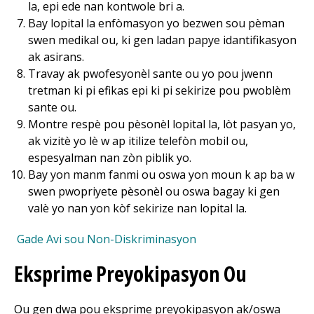
la, epi ede nan kontwole bri a.
Bay lopital la enfòmasyon yo bezwen sou pèman
swen medikal ou, ki gen ladan papye idantifikasyon
ak asirans.
Travay ak pwofesyonèl sante ou yo pou jwenn
tretman ki pi efikas epi ki pi sekirize pou pwoblèm
sante ou.
Montre respè pou pèsonèl lopital la, lòt pasyan yo,
ak vizitè yo lè w ap itilize telefòn mobil ou,
espesyalman nan zòn piblik yo.
Bay yon manm fanmi ou oswa yon moun k ap ba w
swen pwopriyete pèsonèl ou oswa bagay ki gen
valè yo nan yon kòf sekirize nan lopital la.
Gade Avi sou Non-Diskriminasyon
Eksprime Preyokipasyon Ou
Ou gen dwa pou eksprime preyokipasyon ak/oswa