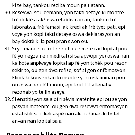
ki te bay, tankou rezilta moun pa t atann.
Resevwa, sou demann, yon fakti detaye ki montre
frè doktè a ak/oswa etablisman an, tankou frè
laboratwa, frè famasi, ak kredi ak frè tyès pati, epi
voye yon kopi fakti detaye oswa deklarasyon an
bay doktè ki la pou pran swen ou.
Si yo mande ou retire rad ou e mete rad lopital pou
fè yon egzamen medikal (si sa apwopriye) oswa nan
ka kote anplwaye lopital ap fè yon tchèk pou rezon
sekirite, ou gen dwa refize, sof si gen enfòmasyon
klinik ki konvenkan ki montre yon risk iminan pou
ou oswa pou lòt moun, epi tout lòt altènativ
rezonab yo te fin eseye.
Si enstitisyon sa a ofri sèvis matènite epi ou se yon
pasyan matènite, ou gen dwa resevwa enfòmasyon
estatistik sou kèk aspè nan akouchman ki te fèt
anvan nan lopital sa a.