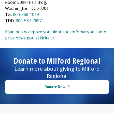
Room 509F HHH Bldg.
Washington, DC 20201
Tel:
800-368-1019
TDD:
800-537-7697
Kijan pou w depoze yon plent sou enfòmasyon sante
(opens in a new tab)
prive oswa pou sekirite
Donate to
Milford Regional
Learn more about giving to
Milford
Regional
Donate Now
(opens in a new tab)