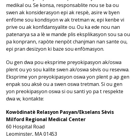
medikal ou. Se konsa, responsablite nou se ba ou
swen ak konsiderasyon epi ak respè, asire w byen
enfòme sou kondisyon w ak tretman w, epi kenbe vi
prive ou ak konfidansyalite ou. Ou ka ede nou nan
patenarya sa a lè w mande plis eksplikasyon sou sa ou
pa konprann, rapòte nenpòt chanjman nan sante ou,
epi pran desizyon ki baze sou enfòmasyon.
Ou gen dwa pou eksprime preyokipasyon ak/oswa
plent ou yo sou kalite swen ak/oswa sèvis ou resevwa.
Eksprime yon preyokipasyon oswa yon plent p ap gen
enpak sou aksè ou a swen oswa tretman. Si ou gen
yon preokipasyon oswa si ou santi yo pa t respekte
dwa w, kontakte:
Kowòdinatè Relasyon Pasyan/Ekselans Sèvis
Milford Regional
Medical Center
60 Hospital Road
Leominster, MA 01453