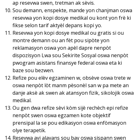
ap resevwa swen, tretman ak sèvis.
Sou demann, enspekte, mande yon chanjman oswa
resevwa yon kopi dosye medikal ou kont yon frè ki
fikse selon tarif aktyèl depans kopi yo.
Resevwa yon kopi dosye medikal ou gratis si ou
montre demann ou an fèt pou sipòte yon
reklamasyon oswa yon apèl dapre nenpòt
dispozisyon Lwa sou Sekirite Sosyal oswa nenpòt
pwogram asistans finansye federal oswa eta ki
baze sou bezwen.
Refize pou elèv egzaminen w, obsève oswa trete w
oswa nenpòt lòt manm pèsonèl san w pa mete an
danje aksè ak swen ak atansyon fizik, sikolojik oswa
medikal.
Ou gen dwa refize sèvi kòm sijè rechèch epi refize
nenpòt swen oswa egzamen kote objektif
prensipal la se pou edikasyon oswa enfòmasyon
olye terapetik.
Resevwa avi alavans sou bay oswa sispann swen