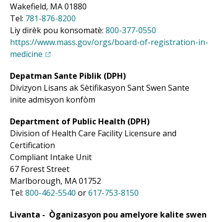
Wakefield, MA 01880
Tel:
781-876-8200
Liy dirèk pou konsomatè:
800-377-0550
https://www.mass.gov/orgs/board-of-registration-in-
(opens in a new tab)
medicine
Depatman Sante Piblik (DPH)
Divizyon Lisans ak Sètifikasyon Sant Swen Sante
inite admisyon konfòm
Department of Public Health (DPH)
Division of Health Care Facility Licensure and
Certification
Compliant Intake Unit
67 Forest Street
Marlborough, MA 01752
Tel:
800-462-5540
or
617-753-8150
Livanta - Òganizasyon pou amelyore kalite swen