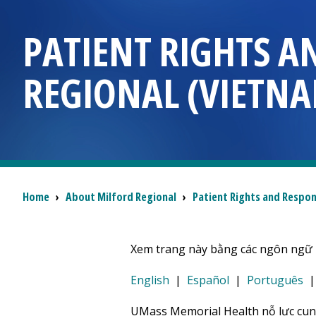
PATIENT RIGHTS A
REGIONAL
(VIETNA
Breadcrumb
Home
›
About
Milford Regional
›
Patient Rights and Respons
Xem trang này bằng các ngôn ngữ 
English
|
Español
|
Português
UMass Memorial Health nỗ lực cun