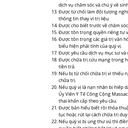
dịch vụ chăm sóc và chú ý về sinh 
Được từ chối làm đối tượng nghi
thông tin thay vì trị liệu.
Được cho biết trước về chăm sóc
Được tôn trọng quyền riêng tư v
Được tôn trọng các giá trị văn h
biểu hiện phái tính của quý vị.
Được yêu cầu dịch vụ mục sư và d
Được chữa trị cứu mạng trong h
tiền trả.
Nếu bị từ chối chữa trị vì thiế
chữa trị.
Nếu quý vị là nạn nhân bị hiếp d
Ủy Viên Y Tế Công Cộng Massach
thai khẩn cấp theo yêu cầu.
Được bản hiểu biết rồi thỏa thu
tục hoặc rút lại cách chữa trị d
Nếu quý vị bị ung thư vú thì điền