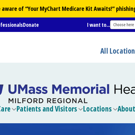
Be aware of “Your
MyChart
Medicare Kit Awaits!” phishin
ofessionals
Donate
I want to...
Choose here
All Locatio
Care
Patients and Visitors
Locations
About
Toggle
Toggle
Toggle
submenu
submenu
submen