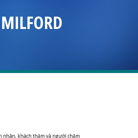
S
MILFORD
nh nhân, khách thăm và người chăm