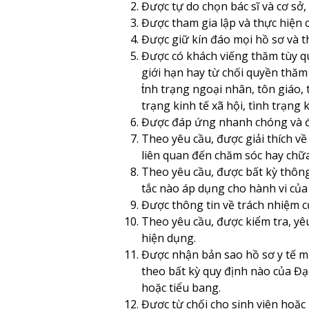
Được tự do chọn bác sĩ và cơ sở,
Được tham gia lập và thực hiện 
Được giữ kín đáo mọi hồ sơ và t
Được có khách viếng thăm tùy qu
giới hạn hay từ chối quyền thăm
t́nh trạng ngoại nhân, tôn giáo,
trạng kinh tế xã hội, tình trạng 
Được đáp ứng nhanh chóng và đầy
Theo yêu cầu, được giải thích về
liên quan đến chăm sóc hay chữa 
Theo yêu cầu, được bất kỳ thông
tắc nào áp dụng cho hành vi của 
Được thông tin về trách nhiệm củ
Theo yêu cầu, được kiểm tra, yêu
hiện dụng.
Được nhận bản sao hồ sơ y tế miễ
theo bất kỳ quy định nào của Đạ
hoặc tiểu bang.
Được từ chối cho sinh viên hoặ