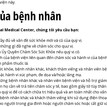
viện này.
của bệnh nhân
al
Medical Center
, chúng tôi yêu cầu bạn:
đầy đủ về vấn đề sức khỏe mới và cũ của quý vị.
những gì đã nghe về chăm sóc cho quư vị.
 Ủy Quyền Chăm Sóc Sức Khỏe nếu quý vị có.
ịnh của bệnh viện liên quan đến chăm sóc và hành vi của b
n phẩm thuốc lá.
c khỏe, bệnh nhân khác, khách thăm viếng và nhân viên bệnh
c hành vi xúc phạm, đe dọa và/hoặc lăng mạ.
ng bệnh nhân khác và nhân viên bệnh viện và hỗ trợ giảm 
 họ cần về trả tiền chăm sóc y tế, bao gồm giấy tờ tùy thân
quý vị để có cách chữa trị hiệu quả và an toàn nhất cho vấn
bệnh nhân khác và khách thăm viếng khi sử dụng điện thoại 
ho người trong gia đình hoặc người chăm sóc hoặc cất giữ vật