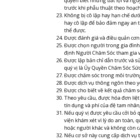
quyền biết những bất lợi và nguy
trước khi phẫu thuật theo hoạch
Không bị cô lập hay hạn chế dưới
hay cô lập để bảo đảm ngay an 
thể được.
Được đánh giá và điều quản cơn
Được chọn người trong gia đình h
định Người Chăm Sóc tham gia và
Được lập bản chỉ dẫn trước và sử
quý vị là Ủy Quyền Chăm Sóc Sứ
Được chăm sóc trong môi trường
Được dịch vụ thông ngôn theo y
Được cho biết về kết quả chăm s
Theo yêu cầu, được hóa đơn liệt
tín dụng và phí của đệ tam nhân,
Nếu quý vị được yêu cầu cởi bỏ 
viện khám xét vì lý do an toàn, q
hoặc người khác và không còn cá
Nếu cơ sở này cung cấp dịch vụ 