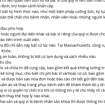
 cơ liên quan đến độn vú và bác sĩ của quý vị nên bàn thảo đ
 định, trừ hoàn cảnh khẩn cấp.
 bất kỳ hình thức nào, như một biện pháp cưỡng bức, kỷ luật
toàn thể chất cho bệnh nhân, nhân viên hoặc những người k
 đau phù hợp.
oặc người đại diện khác và bác sĩ riêng của quý vị được cho b
o tiến trình xuất viện.
a đổi chỉ dẫn này bất cứ lúc nào. Tại Massachusetts, công c
c Khỏe.
 an toàn, không bị bất cứ lạm dụng và sách nhiễu nào.
êu cầu.
óc và chữa trị đã cung cấp, bao gồm kết quả không lường t
 kê từng mục, cho biết chi phí bác sĩ và/hoặc cơ sở, bao gồ
 và được bản sao hóa đơn hoặc báo cáo chi tiết gửi đến bác sĩ
quần áo và thay trang phục bệnh viện để khám thăm dò y tế
uý vị có quyền từ chối trừ khi có thông tin y tế cho thấy rõ r
ch thay thế hợp lý nào khác.
thai sản và quý vị là bệnh nhân sản khoa thì được thông tin