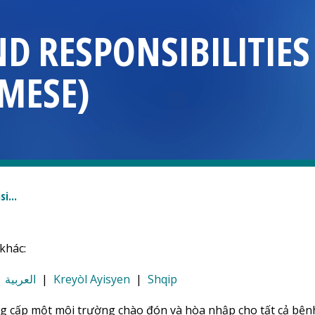
ND RESPONSIBILITIE
MESE)
i...
khác:
|
العربية
|
Kreyòl Ayisyen
|
Shqip
g cấp một môi trường chào đón và hòa nhập cho tất cả bệ