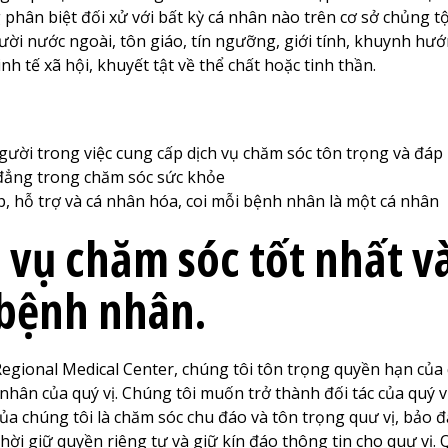
 phân biệt đối xử với bất kỳ cá nhân nào trên cơ sở chủng t
ười nước ngoài, tôn giáo, tín ngưỡng, giới tính, khuynh hư
kinh tế xã hội, khuyết tật về thể chất hoặc tinh thần.
gười trong việc cung cấp dịch vụ chăm sóc tôn trọng và đáp
 đẳng trong chăm sóc sức khỏe
, hỗ trợ và cá nhân hóa, coi mỗi bệnh nhân là một cá nhân
 vụ chăm sóc tốt nhất v
 bệnh nhân.
Regional
Medical Center
, chúng tôi tôn trọng quyền hạn của 
nhân của quý vị. Chúng tôi muốn trở thành đối tác của quý vị
của chúng tôi là chăm sóc chu đáo và tôn trọng quư vị, bảo 
hời giữ quyền riêng tư và giữ kín đáo thông tin cho quư vị. 