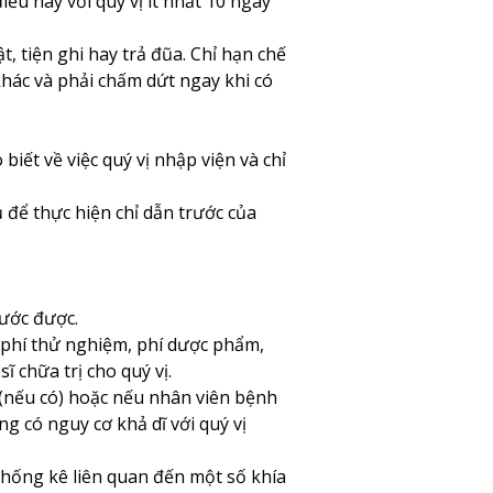
iều này với quý vị ít nhất 10 ngày
, tiện ghi hay trả đũa. Chỉ hạn chế
hác và phải chấm dứt ngay khi có
iết về việc quý vị nhập viện và chỉ
ụ để thực hiện chỉ dẫn trước của
rước được.
m phí thử nghiệm, phí dược phẩm,
 chữa trị cho quý vị.
 (nếu có) hoặc nếu nhân viên bệnh
àng có nguy cơ khả dĩ với quý vị
 thống kê liên quan đến một số khía