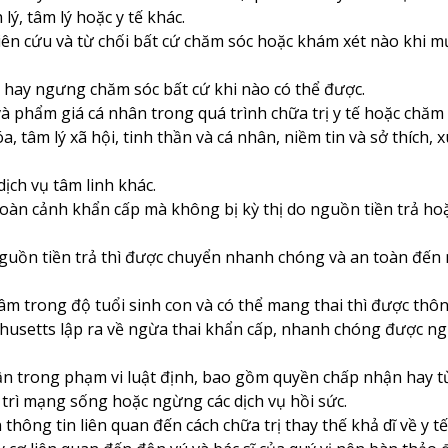
lý, tâm lý hoặc y tế khác.
ên cứu và từ chối bất cứ chăm sóc hoặc khám xét nào khi mụ
 hay ngưng chăm sóc bất cứ khi nào có thể được.
à phẩm giá cá nhân trong quá trình chữa trị y tế hoặc chăm
óa, tâm lý xã hội, tinh thần và cá nhân, niềm tin và sở thích
ịch vụ tâm linh khác.
oàn cảnh khẩn cấp mà không bị kỳ thị do nguồn tiền trả ho
u nguồn tiền trả thì được chuyển nhanh chóng và an toàn đến
âm trong độ tuổi sinh con và có thể mang thai thì được thông
usetts lập ra về ngừa thai khẩn cấp, nhanh chóng được ng
ận trong phạm vi luật định, bao gồm quyền chấp nhận hay từ 
uy trì mạng sống hoặc ngừng các dịch vụ hồi sức.
 thông tin liên quan đến cách chữa trị thay thế khả dĩ về y t