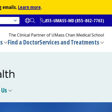
g emails.
Learn more
.
855-UMASS-MD (855-862-7763)
Open translate options
Open Search
The Clinical Partner of
UMass Chan Medical School
ns
Find a Doctor
Services and Treatments
(opens in a new tab)
Toggle
Togg
submenu
sub
 Us
Toggle
u
submenu