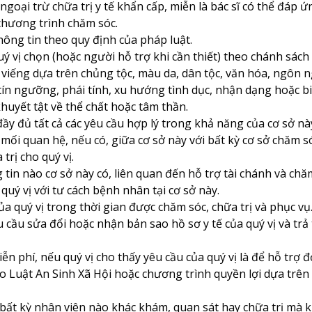
 ngoại trừ chữa trị y tế khẩn cấp, miễn là bác sĩ có thể đáp
chương trình chăm sóc.
hông tin theo quy định của pháp luật.
ý vị chọn (hoặc người hỗ trợ khi cần thiết) theo chánh sách
 viếng dựa trên chủng tộc, màu da, dân tộc, văn hóa, ngôn n
 tín ngưỡng, phái tính, xu hướng tình dục, nhận dạng hoặc biể
khuyết tật về thể chất hoặc tâm thần.
 đủ tất cả các yêu cầu hợp lý trong khả năng của cơ sở nà
 mối quan hệ, nếu có, giữa cơ sở này với bất kỳ cơ sở chăm 
trị cho quý vị.
 tin nào cơ sở này có, liên quan đến hỗ trợ tài chánh và ch
quý vị với tư cách bệnh nhân tại cơ sở này.
a quý vị trong thời gian được chăm sóc, chữa trị và phục vụ
 cầu sửa đổi hoặc nhận bản sao hồ sơ y tế của quý vị và trả
n phí, nếu quý vị cho thấy yêu cầu của quý vị là để hỗ trợ 
o Luật An Sinh Xã Hội hoặc chương trình quyền lợi dựa trên 
c bất kỳ nhân viên nào khác khám, quan sát hay chữa trị m